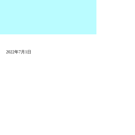
2022年7月1日
Previous
Next
プライバシーポリシー
販売サイト
Instagram公式アカウント
© 2023 senseicapsule